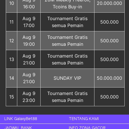
10
20.000.000
16:00
Tcoins Buy-in
Aug 9
Tournament Gratis
11
500.000
17:00
semua Pemain
Aug 9
Tournament Gratis
12
500.000
19:00
semua Pemain
Aug 9
Tournament Gratis
13
500.000
21:00
semua Pemain
Aug 9
14
SUNDAY VIP
50.000.000
21:00
Aug 9
Tournament Gratis
15
500.000
23:00
semua Pemain
LINK GalaxyBet88
TENTANG KAMI
JADWAL BANK
INFO ZONA GACOR