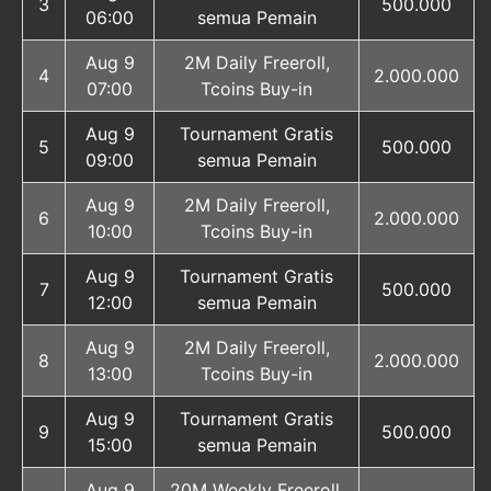
3
500.000
06:00
semua Pemain
Aug 9
2M Daily Freeroll,
4
2.000.000
07:00
Tcoins Buy-in
Aug 9
Tournament Gratis
5
500.000
09:00
semua Pemain
Aug 9
2M Daily Freeroll,
6
2.000.000
10:00
Tcoins Buy-in
Aug 9
Tournament Gratis
7
500.000
12:00
semua Pemain
Aug 9
2M Daily Freeroll,
8
2.000.000
13:00
Tcoins Buy-in
Aug 9
Tournament Gratis
9
500.000
15:00
semua Pemain
Aug 9
20M Weekly Freeroll,