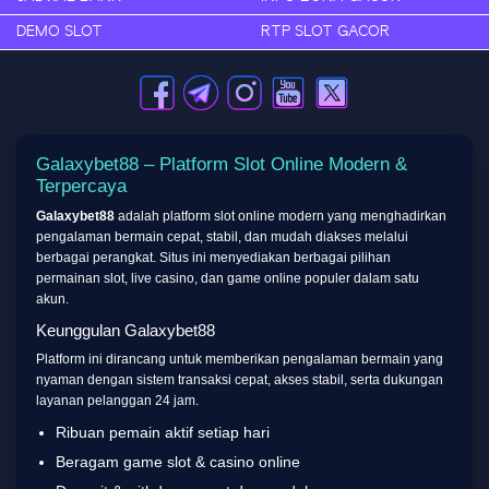
DEMO SLOT
RTP SLOT GACOR
Galaxybet88 – Platform Slot Online Modern &
Terpercaya
Galaxybet88
adalah platform slot online modern yang menghadirkan
pengalaman bermain cepat, stabil, dan mudah diakses melalui
berbagai perangkat. Situs ini menyediakan berbagai pilihan
permainan slot, live casino, dan game online populer dalam satu
akun.
Keunggulan Galaxybet88
Platform ini dirancang untuk memberikan pengalaman bermain yang
nyaman dengan sistem transaksi cepat, akses stabil, serta dukungan
layanan pelanggan 24 jam.
Ribuan pemain aktif setiap hari
Beragam game slot & casino online